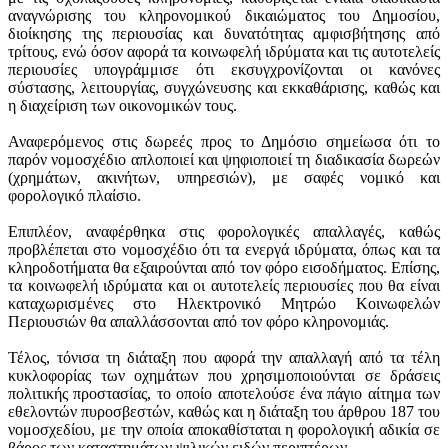
αναγνώρισης του κληρονομικού δικαιώματος του Δημοσίου,
διοίκησης της περιουσίας και δυνατότητας αμφισβήτησης από
τρίτους, ενώ όσον αφορά τα κοινωφελή ιδρύματα και τις αυτοτελείς
περιουσίες υπογράμμισε ότι εκσυγχρονίζονται οι κανόνες
σύστασης, λειτουργίας, συγχώνευσης και εκκαθάρισης, καθώς και
η διαχείριση των οικονομικών τους.
Αναφερόμενος στις δωρεές προς το Δημόσιο σημείωσα ότι το
παρόν νομοσχέδιο απλοποιεί και ψηφιοποιεί τη διαδικασία δωρεών
(χρημάτων, ακινήτων, υπηρεσιών), με σαφές νομικό και
φορολογικό πλαίσιο.
Επιπλέον, αναφέρθηκα στις φορολογικές απαλλαγές, καθώς
προβλέπεται στο νομοσχέδιο ότι τα ενεργά ιδρύματα, όπως και τα
κληροδοτήματα θα εξαιρούνται από τον φόρο εισοδήματος. Επίσης,
τα κοινωφελή ιδρύματα και οι αυτοτελείς περιουσίες που θα είναι
καταχωρισμένες στο Ηλεκτρονικό Μητρώο Κοινωφελών
Περιουσιών θα απαλλάσσονται από τον φόρο κληρονομιάς.
Τέλος, τόνισα τη διάταξη που αφορά την απαλλαγή από τα τέλη
κυκλοφορίας των οχημάτων που χρησιμοποιούνται σε δράσεις
πολιτικής προστασίας, το οποίο αποτελούσε ένα πάγιο αίτημα των
εθελοντών πυροσβεστών, καθώς και η διάταξη του άρθρου 187 του
νομοσχεδίου, με την οποία αποκαθίσταται η φορολογική αδικία σε
βάρος των καταστημάτων ψιλικών ειδών περιπτέρων.