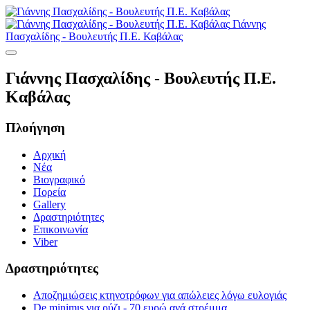
Γιάννης
Πασχαλίδης - Βουλευτής Π.Ε. Καβάλας
Γιάννης Πασχαλίδης - Βουλευτής Π.Ε.
Καβάλας
Πλοήγηση
Αρχική
Νέα
Βιογραφικό
Πορεία
Gallery
Δραστηριότητες
Επικοινωνία
Viber
Δραστηριότητες
Αποζημιώσεις κτηνοτρόφων για απώλειες λόγω ευλογιάς
De minimιs για ρύζι - 70 ευρώ ανά στρέμμα