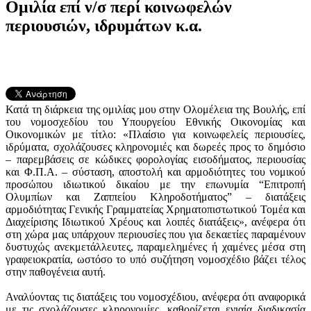
Ομιλία επί ν/σ περί κοινωφελών
περιουσιών, ιδρυμάτων κ.α.
Κατά τη διάρκεια της ομιλίας μου στην Ολομέλεια της Βουλής, επί
του νομοσχεδίου του Υπουργείου Εθνικής Οικονομίας και
Οικονομικών με τίτλο: «Πλαίσιο για κοινωφελείς περιουσίες,
ιδρύματα, σχολάζουσες κληρονομιές και δωρεές προς το δημόσιο
– παρεμβάσεις σε κώδικες φορολογίας εισοδήματος, περιουσίας
και Φ.Π.Α. – σύσταση, αποστολή και αρμοδιότητες του νομικού
προσώπου ιδιωτικού δικαίου με την επωνυμία “Επιτροπή
Ολυμπίων και Ζαππείου Κληροδοτήματος” – διατάξεις
αρμοδιότητας Γενικής Γραμματείας Χρηματοπιστωτικού Τομέα και
Διαχείρισης Ιδιωτικού Χρέους και λοιπές διατάξεις», ανέφερα ότι
στη χώρα μας υπάρχουν περιουσίες που για δεκαετίες παραμένουν
δυστυχώς ανεκμετάλλευτες, παραμελημένες ή χαμένες μέσα στη
γραφειοκρατία, ωστόσο το υπό συζήτηση νομοσχέδιο βάζει τέλος
στην παθογένεια αυτή.
Αναλύοντας τις διατάξεις του νομοσχέδιου, ανέφερα ότι αναφορικά
με τις σχολάζουσες κληρονομίες, καθορίζεται ενιαία διαδικασία