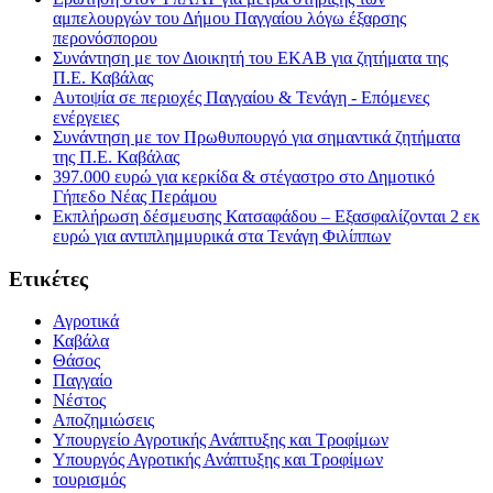
αμπελουργών του Δήμου Παγγαίου λόγω έξαρσης
περονόσπορου
Συνάντηση με τον Διοικητή του ΕΚΑΒ για ζητήματα της
Π.Ε. Καβάλας
Αυτοψία σε περιοχές Παγγαίου & Τενάγη - Επόμενες
ενέργειες
Συνάντηση με τον Πρωθυπουργό για σημαντικά ζητήματα
της Π.Ε. Καβάλας
397.000 ευρώ για κερκίδα & στέγαστρο στο Δημοτικό
Γήπεδο Νέας Περάμου
Εκπλήρωση δέσμευσης Κατσαφάδου – Εξασφαλίζονται 2 εκ
ευρώ για αντιπλημμυρικά στα Τενάγη Φιλίππων
Ετικέτες
Αγροτικά
Καβάλα
Θάσος
Παγγαίο
Νέστος
Αποζημιώσεις
Υπουργείο Αγροτικής Ανάπτυξης και Τροφίμων
Υπουργός Αγροτικής Ανάπτυξης και Τροφίμων
τουρισμός