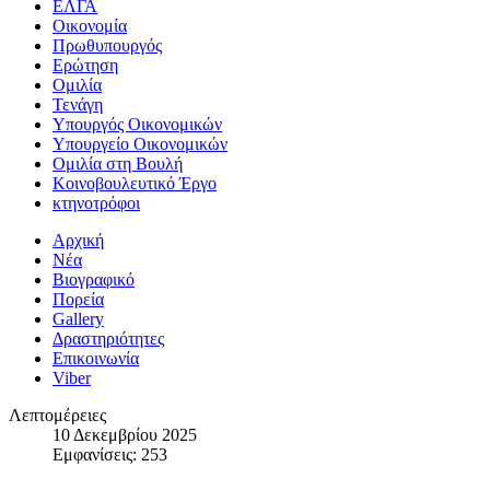
ΕΛΓΑ
Οικονομία
Πρωθυπουργός
Ερώτηση
Ομιλία
Τενάγη
Υπουργός Οικονομικών
Υπουργείο Οικονομικών
Ομιλία στη Βουλή
Κοινοβουλευτικό Έργο
κτηνοτρόφοι
Αρχική
Νέα
Βιογραφικό
Πορεία
Gallery
Δραστηριότητες
Επικοινωνία
Viber
Λεπτομέρειες
10 Δεκεμβρίου 2025
Εμφανίσεις: 253