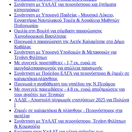
Συνάντηση με ΥπΑΑΤ για περονόσπορο και ζητήματα
κτηνοτρόφων
Συνάντηση με Υπουργό Παιδείας - Μουσικό Λύκειο,
Εργαστήρια Ναυτιλιακού Τομέα & Ασφάλεια Μαθητών
Ποδοχωρίου
Ομιλία στη Βουλή για σύμβαση παραχώρησης
Χιονοδρομικού Βασιλίτσας
Προχωρά η παραχώρηση της Ακτής Καλαμίτσας στο Δήμο
Καβάλας
Συνάντηση με Υπουργό Υποδομών & Μεταφορών για
Τενάγη Φιλίππων
Με συνεχείς προσπάθειες - 1,7 εκ. ευρώ σε
αμυγδαλοπαραγωγούς για απώλεια παραγωγής
Συνάντηση με Πρόεδρο ΕΛΓΑ για περονόσπορο & ζημιές σε
καλαμπόκια-ηλίανθους
Προχωρά η αναβάθμιση του γηπέδου της Ν.Περάμου
Με συνεχείς παρεμβάσεις - 4,8 εκ. ευρώ αποζημιώσεις για
τους αγρότες των Τεναγών
ΑΑΔΕ - Αποστολή πληρωμής ενισχύσεων 2025 για Πυλώνα
Ι
Ζημιές σε καλαμπόκια & ηλίανθους - Περονόσπορος στα
αμπέλια
Συνάντηση με ΥπΑΑΤ για περονόσπορο, Τενάγη Φιλίππων
& Κομφούζιο
Ερώτηση στον ΥπΑΑΤ για μέτρα στήριξης των