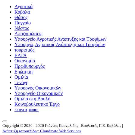
Αγροτικά
Καβάλα
Θάσος
Παγγαίο
Νέστος
Αποζημιώσεις
Υπουργείο Αγροτικής Ανάπτυξης και Τροφίμων
Υπουργός Αγροτικής Ανάπτυξης και Τροφίμων
τουρισμός
ΕΛΓΑ
Οικονομία
Πρωθυπουργός
Ερώτηση
Ομιλία
Τενάγη
Υπουργός Οικονομικών
Υπουργείο Οικονομικών
Ομιλία στη Βουλή
Κοινοβουλευτικό Έργο
κτηνοτρόφοι
Copyright © 2020 - 2026 Γιάννης Πασχαλίδης - Βουλευτής Π.Ε. Καβάλας |
Ανάπτυξη ιστοσελίδας: Cloudmate Web Services