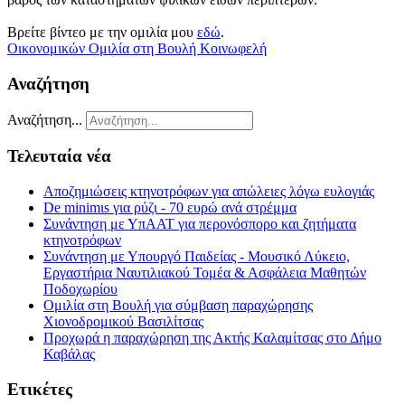
Βρείτε βίντεο με την ομιλία μου
εδώ
.
Οικονομικών
Ομιλία στη Βουλή
Κοινωφελή
Αναζήτηση
Αναζήτηση...
Τελευταία νέα
Αποζημιώσεις κτηνοτρόφων για απώλειες λόγω ευλογιάς
De minimιs για ρύζι - 70 ευρώ ανά στρέμμα
Συνάντηση με ΥπΑΑΤ για περονόσπορο και ζητήματα
κτηνοτρόφων
Συνάντηση με Υπουργό Παιδείας - Μουσικό Λύκειο,
Εργαστήρια Ναυτιλιακού Τομέα & Ασφάλεια Μαθητών
Ποδοχωρίου
Ομιλία στη Βουλή για σύμβαση παραχώρησης
Χιονοδρομικού Βασιλίτσας
Προχωρά η παραχώρηση της Ακτής Καλαμίτσας στο Δήμο
Καβάλας
Ετικέτες