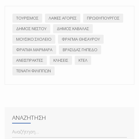
ΤΟΥΡΙΣΜΌΣ
ΛΑΪΚΈΣ ΑΓΟΡΈΣ
ΠΡΩΘΥΠΟΥΡΓΌΣ
ΔΉΜΟΣ ΝΈΣΤΟΥ
ΔΉΜΟΣ ΚΑΒΆΛΑΣ
ΜΟΥΣΙΚΌ ΣΧΟΛΕΊΟ
ΦΡΆΓΜΑ ΘΗΣΑΥΡΟΎ
ΦΡΆΓΜΑ ΜΑΡΜΑΡΆ
ΒΡΑΣΊΔΑΣ ΓΉΠΕΔΟ
ΑΝΕΊΣΠΡΑΚΤΕΣ
ΚΛΉΣΕΙΣ
ΚΤΕΛ
ΤΕΝΆΓΗ ΦΙΛΊΠΠΩΝ
ΑΝΑΖΉΤΗΣΗ
ΑΝΑΖΉΤΗΣΗ...