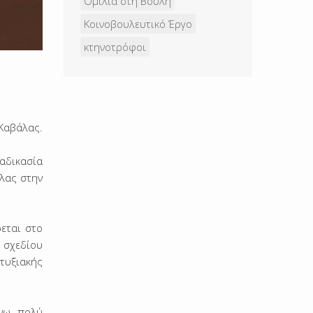
Ομιλία στη Βουλή
Κοινοβουλευτικό Έργο
κτηνοτρόφοι
 Καβάλας.
ιαδικασία
λας στην
εται στο
 σχεδίου
τυξιακής
άνω πολύ