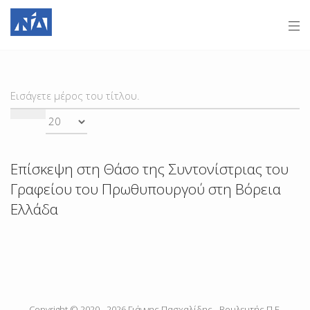
ΕΙΣΆΓΕΤΕ
Ε
ΜΈΡΟΣ
#
ΤΟΥ
ΤΊΤΛΟΥ.
Επίσκεψη στη Θάσο της Συντονίστριας του
Γραφείου του Πρωθυπουργού στη Βόρεια
Ελλάδα
Copyright © 2020 - 2026 Γιάννης Πασχαλίδης - Βουλευτής Π.Ε.